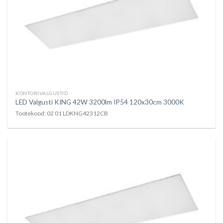
KONTORIVALGUSTID
LED Valgusti KING 42W 3200lm IP54 120x30cm 3000K
Tootekood: 02 01 LDKNG42312CB