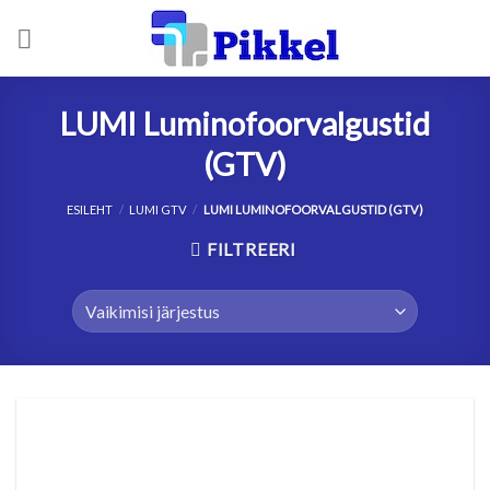
Skip
to
content
LUMI Luminofoorvalgustid
(GTV)
ESILEHT
/
LUMI GTV
/
LUMI LUMINOFOORVALGUSTID (GTV)
FILTREERI