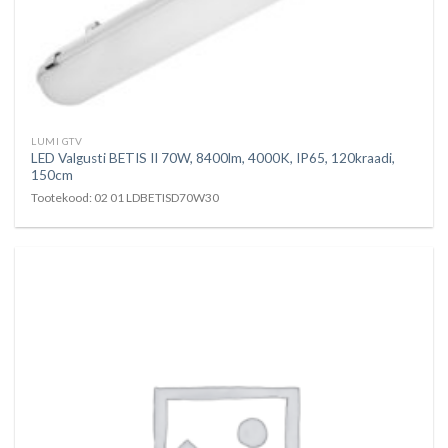
LUMI GTV
LED Valgusti BETIS II 70W, 8400lm, 4000K, IP65, 120kraadi,
150cm
Tootekood: 02 01 LDBETISD70W30