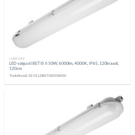
LUMI GTV
LED valgusti BETIS II 50W, 6000lm, 4000K, IP65, 120kraadi,
120cm
Tootekood: 02 01 LDBETISD50W30