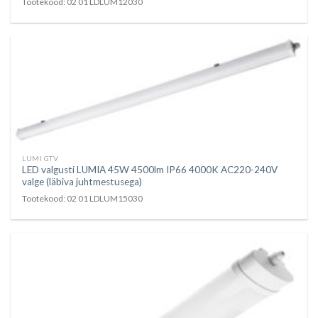
Tootekood: 02 01 LDLUM12030
LUMI GTV
LED valgusti LUMIA 45W 4500lm IP66 4000K AC220-240V
valge (läbiva juhtmestusega)
Tootekood: 02 01 LDLUM15030