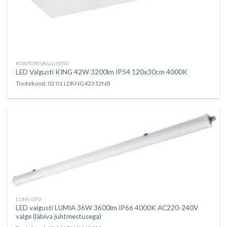
KONTORIVALGUSTID
LED Valgusti KING 42W 3200lm IP54 120x30cm 4000K
Tootekood: 02 01 LDKNG42312NB
LUMI GTV
LED valgusti LUMIA 36W 3600lm IP66 4000K AC220-240V
valge (läbiva juhtmestusega)