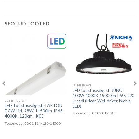
SEOTUD TOOTED
LUMI BOWI
LED tööstusvalgusti JUNO
100W 4000K 15000lm IP65 120
kraadi (Mean Well driver, Nichia
LUMI TAKTON
LED Tööstusvalgusti TAKTON
LED)
DCW114, 98W, 14500lm, IP66,
Tootekood: 04 02 012381
4000K, 120cm, IK05
Tootekood: 08 01 114-120-14500