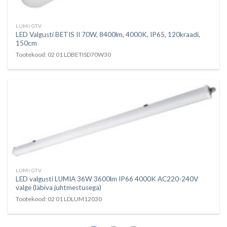
LUMI GTV
LED Valgusti BETIS II 70W, 8400lm, 4000K, IP65, 120kraadi,
150cm
Tootekood: 02 01 LDBETISD70W30
LUMI GTV
LED valgusti LUMIA 36W 3600lm IP66 4000K AC220-240V
valge (läbiva juhtmestusega)
Tootekood: 02 01 LDLUM12030