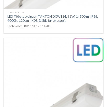
LUMI TAKTON
LED Tööstusvalgusti TAKTON DCW114, 98W, 14500lm, IP66,
4000K, 120cm, IK05, (Läbiv juhtmestus).
Tootekood: 08 01 114-120-14500 LJ