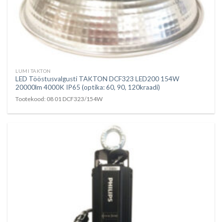
LUMI TAKTON
LED Tööstusvalgusti TAKTON DCF323 LED200 154W
20000lm 4000K IP65 (optika: 60, 90, 120kraadi)
Tootekood: 08 01 DCF323/154W