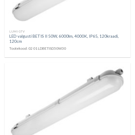
LUMI GTV
LED valgusti BETIS II 50W, 6000lm, 4000K, IP65, 120kraadi,
120cm
Tootekood: 02 01 LDBETISD50W30