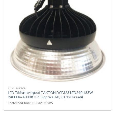
LUMI TAKTON
LED Tööstusvalgusti TAKTON DCF323 LED240 183W
24000lm 4000K IP65 (optika: 60, 90, 120kraadi)
Tootekood: 08 01 DCF323/183W