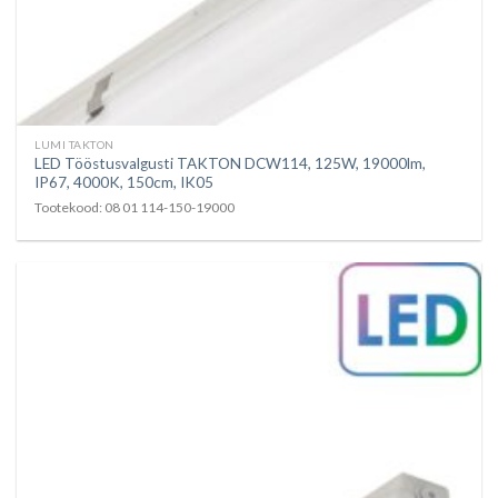
LUMI TAKTON
LED Tööstusvalgusti TAKTON DCW114, 125W, 19000lm,
IP67, 4000K, 150cm, IK05
Tootekood: 08 01 114-150-19000