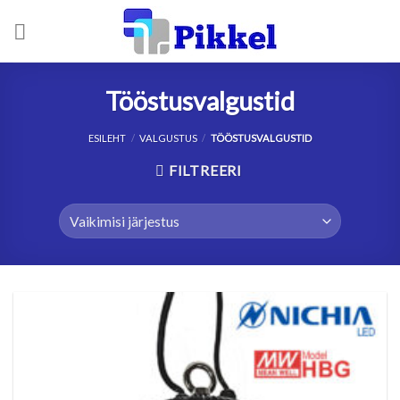
Skip
to
content
Tööstusvalgustid
ESILEHT
/
VALGUSTUS
/
TÖÖSTUSVALGUSTID
FILTREERI