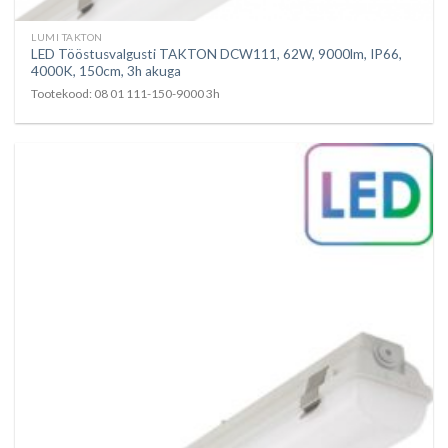
LUMI TAKTON
LED Tööstusvalgusti TAKTON DCW111, 62W, 9000lm, IP66,
4000K, 150cm, 3h akuga
Tootekood: 08 01 111-150-9000 3h