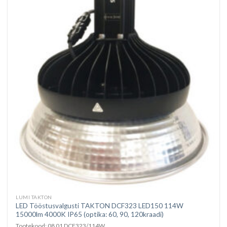
LUMI TAKTON
LED Tööstusvalgusti TAKTON DCF323 LED150 114W
15000lm 4000K IP65 (optika: 60, 90, 120kraadi)
Tootekood: 08 01 DCF323/114W