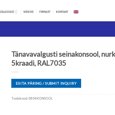
ATALOOGID
VIDEOD
FIRMAST
KONTAKT
Tänavavalgusti seinakonsool, nur
5kraadi, RAL7035
ESITA PÄRING / SUBMIT INQUIRY
Tootekood:
08 04 KONSOOL