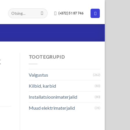
(+372) 51 87 746
TOOTEGRUPID
k
Valgustus
(262)
Kilbid, karbid
(83)
Installatsioonimaterjalid
(80)
Muud elektrimaterjalid
(31)