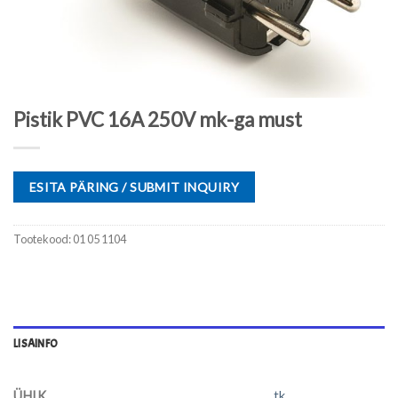
Pistik PVC 16A 250V mk-ga must
ESITA PÄRING / SUBMIT INQUIRY
Tootekood:
01 05 1104
LISAINFO
ÜHIK
tk