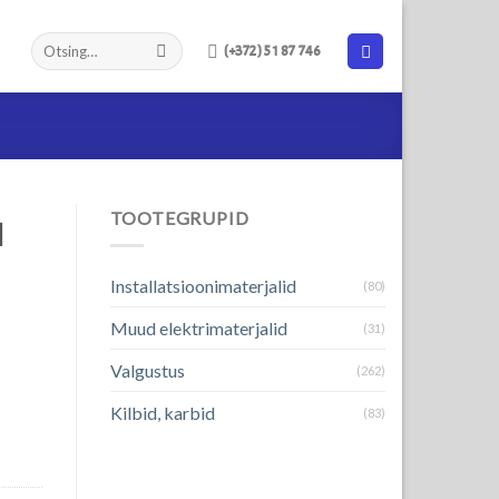
(+372) 51 87 746
TOOTEGRUPID
N
Installatsioonimaterjalid
(80)
Muud elektrimaterjalid
(31)
Valgustus
(262)
Kilbid, karbid
(83)