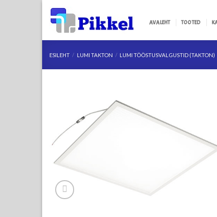
Skip
to
AVALEHT
TOOTED
K
content
ESILEHT
/
LUMI TAKTON
/
LUMI TÖÖSTUSVALGUSTID (TAKTON)