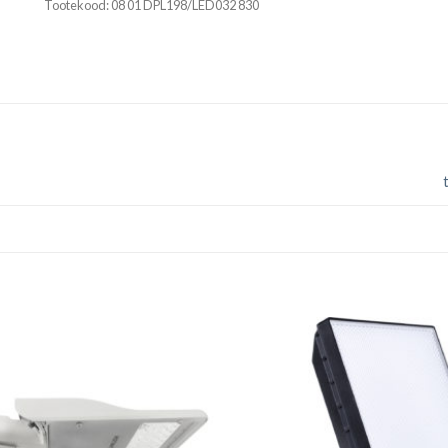
Tootekood:
08 01 DPL198/LED032 830