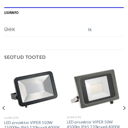
LISAINFO
ÜHIK
tk
SEOTUD TOOTED
LUMI GTV
LUMI GTV
LED prozektor VIPER 50W
LED prozektor VIPER 150W
4500lm IP65 120kraadi 4000K
15000lm IP65 120kraadi 4000K