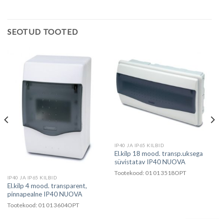
SEOTUD TOOTED
IP40 JA IP65 KILBID
El.kilp 18 mood. transp.uksega
süvistatav IP40 NUOVA
Tootekood: 01 01 3518OPT
IP40 JA IP65 KILBID
El.kilp 4 mood. transparent,
pinnapealne IP40 NUOVA
Tootekood: 01 01 3604OPT