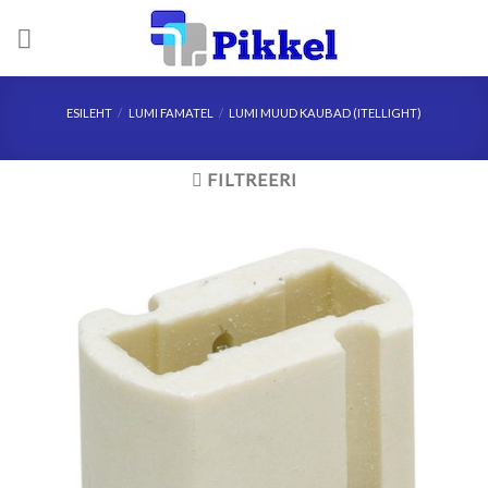
Skip
to
content
ESILEHT
/
LUMI FAMATEL
/
LUMI MUUD KAUBAD (ITELLIGHT)
FILTREERI