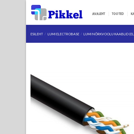
Skip
to
AVALEHT
TOOTED
K
content
ESILEHT
/
LUMI ELECTROBASE
/
LUMI NÕRKVOOLU KAABLID (E