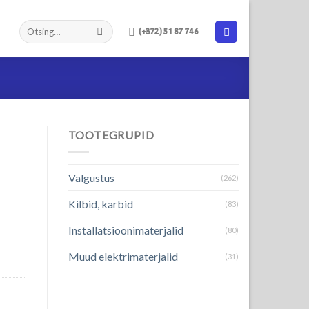
(+372) 51 87 746
TOOTEGRUPID
Valgustus
(262)
Kilbid, karbid
(83)
Installatsioonimaterjalid
(80)
Muud elektrimaterjalid
(31)