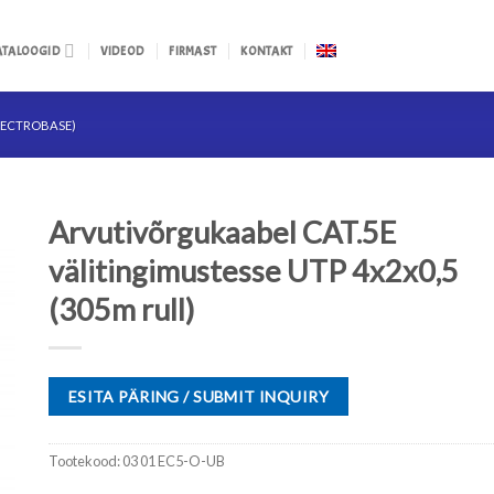
ATALOOGID
VIDEOD
FIRMAST
KONTAKT
LECTROBASE)
Arvutivõrgukaabel CAT.5E
välitingimustesse UTP 4x2x0,5
(305m rull)
ESITA PÄRING / SUBMIT INQUIRY
Tootekood:
03 01 EC5-O-UB